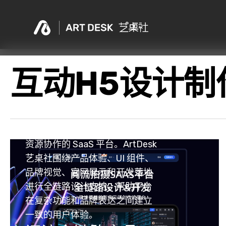
Skip
to
main
content
互动H5设计制
阅流是面向创意资产管理和媒体
资源协作的 SaaS 平台。ArtDesk
艺桌社围绕产品体验、UI 组件、
品牌视觉、官网展示和开发落地
进行全链路设计支持，帮助平台
在复杂功能和品牌表达之间建立
一致的用户体验。