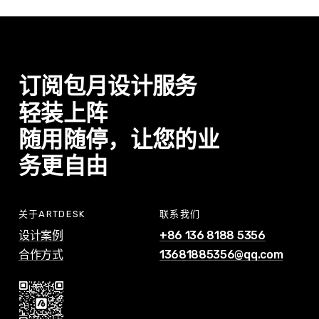
该
怎
么
推
订阅包月设计服务
进
轻装上阵
随用随停，让您的业
务更自由
关于ARTDESK
联系我们
设计案例
+86 136 8188 5356
合作方式
13681885356@qq.com