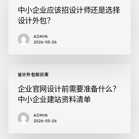
企
中小企业应该招设计师还是选择
业
设计外包？
应
该
招
ADMIN
2026-05-26
设
计
师
企
还
设计外包知识库
业
是
官
选
企业官网设计前需要准备什么？
网
择
中小企业建站资料清单
设
设
计
计
前
ADMIN
外
2026-05-26
需
包？
要