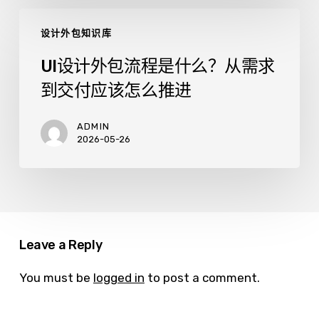
准
UI
备
设计外包知识库
设
什
计
么？
UI设计外包流程是什么？从需求
外
中
到交付应该怎么推进
包
小
流
企
程
ADMIN
业
2026-05-26
是
建
什
站
么？
资
从
料
需
清
求
单
Leave a Reply
到
交
You must be
logged in
to post a comment.
付
应